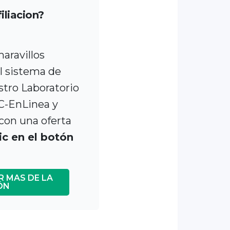
iliacion?
aravillos
al sistema de
tro Laboratorio
C-EnLinea y
con una oferta
ic en el botón
R MAS DE LA
ÓN